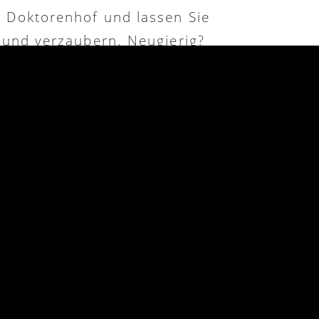
 Doktorenhof und lassen Sie
n und verzaubern. Neugierig?
hr Infos