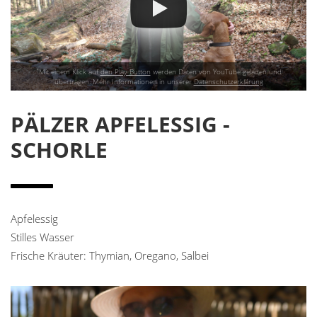
*
Mit einem Klick auf
den Play Button
werden Daten von YouTube geladen und
übertragen. Mehr Informationen in unserer
Datenschutzerklärung
PÄLZER APFELESSIG -
SCHORLE
Apfelessig
Stilles Wasser
Frische Kräuter: Thymian, Oregano, Salbei