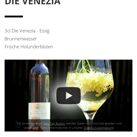
DIE VENEZIA
3cl Die Venezia - Essig
Brunnenwasser
Frische Holunderblüten
*
Mit einem Klick auf
den Play Button
werden Daten von YouTube geladen und
übertragen. Mehr Informationen in unserer
Datenschutzerklärung