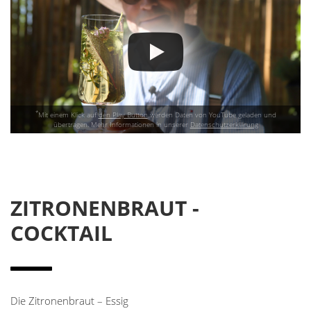
*
Mit einem Klick auf
den Play Button
werden Daten von YouTube geladen und
übertragen. Mehr Informationen in unserer
Datenschutzerklärung
ZITRONENBRAUT -
COCKTAIL
Die Zitronenbraut – Essig