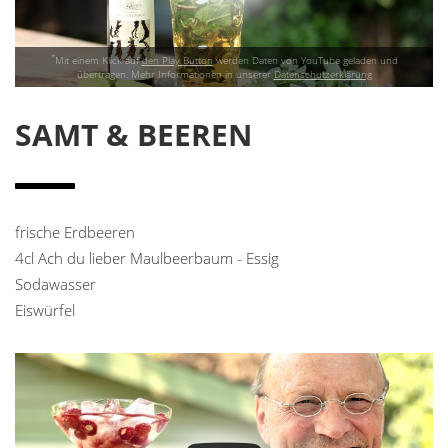
*
Mit einem Klick auf
den Play Button
werden Daten von YouTube geladen und
übertragen. Mehr Informationen in unserer
Datenschutzerklärung
SAMT & BEEREN
frische Erdbeeren
4cl Ach du lieber Maulbeerbaum - Essig
Sodawasser
Eiswürfel