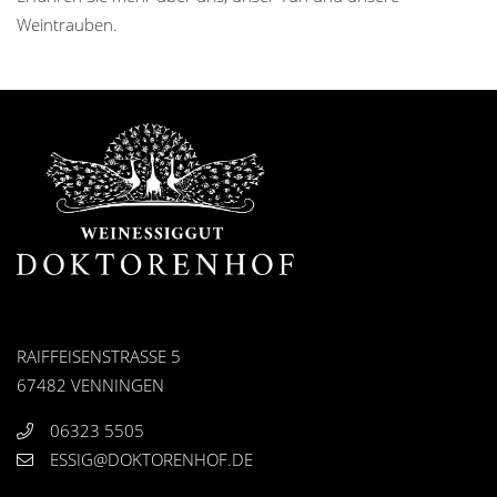
Weintrauben.
RAIFFEISENSTRASSE 5
67482 VENNINGEN
06323 5505
ESSIG@DOKTORENHOF.DE