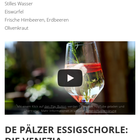
Stilles Wasser
Eiswürfel
Frische Himbeeren, Erdbeeren
Olivenkraut
*
Mit einem Klick auf
den Play Button
werden Daten von YouTube geladen und
übertragen. Mehr Informationen in unserer
Datenschutzerklärung
DE PÄLZER ESSIGSCHORLE: