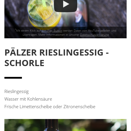
*
Mit einem Klick auf
den Play Button
werden Daten von YouTube geladen und
übertragen. Mehr Informationen in unserer
Datenschutzerklärung
PÄLZER RIESLINGESSIG -
SCHORLE
Rieslingessig
Wasser mit Kohlensäure
Frische Limettenscheibe oder Zitronenscheibe