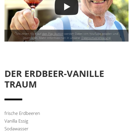
*
Mit einem Klick auf
den Play Button
werden Daten von YouTube geladen und
übertragen. Mehr Informationen in unserer
Datenschutzerklärung
DER ERDBEER-VANILLE
TRAUM
frische Erdbeeren
Vanilla Essig
Sodawasser