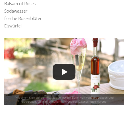
Balsam of Roses
Sodawasser
frische Rosenblüten
Eiswürfel
*
Mit einem Klick auf
den Play Button
werden Daten von YouTube geladen und
übertragen. Mehr Informationen in unserer
Datenschutzerklärung