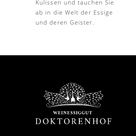
Kulissen und tauchen Sie
ab in die Welt der Essige
und deren Geister.