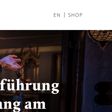
EN
SHOP
rführung
ang am