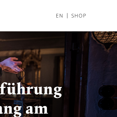
EN
SHOP
rführung
ang am