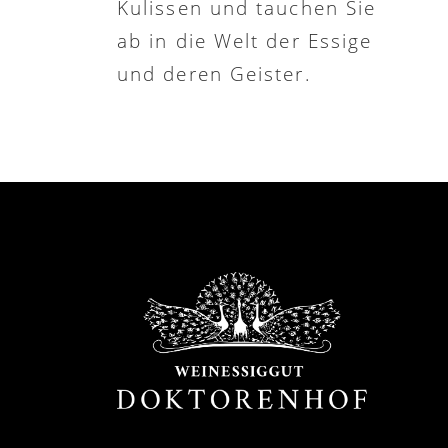
Kulissen und tauchen Sie
ab in die Welt der Essige
und deren Geister.