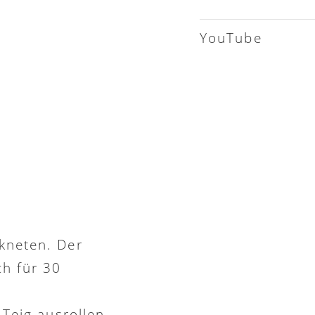
kneten. Der
ch für 30
 Teig ausrollen