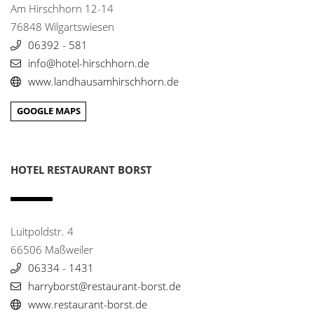
hamburg@fairmont.com
Am Hirschhorn 12-14
www.hvj.de
76848 Wilgartswiesen
06392 - 581
Das Waldhaus
20
info@hotel-hirschhorn.de
Kalmithöhenstr. 6
www.landhausamhirschhorn.de
67487 Maikammer
0049 6321 - 58044
GOOGLE MAPS
info@das-waldhaus.com
www.das-waldhaus.com
Zeiskamer Mühle
21
HOTEL RESTAURANT BORST
Hauptstr. 87
67378 Zeiskam
0049 6347 - 97400
info@zeiskamermuehle.de
Luitpoldstr. 4
www.zeiskamermuehle.de/de/
66506 Maßweiler
06334 - 1431
Gasthaus zum Kreuz
22
harryborst@restaurant-borst.de
Großtalstr. 28
www.restaurant-borst.de
79117 Freiburg-Kappel