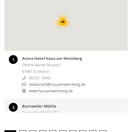
48
Arens Hotel Haus am Weinberg
1
Oberst-Barett-Strasse 1
67487 St. Martin
06323 - 9450
restaurant@hausamweinberg.de
www.hausamweinberg.de
Burrweiler Mühle
2
Burrweiler Mühle 202
76835 Burrweiler
0049 6323 - 980751