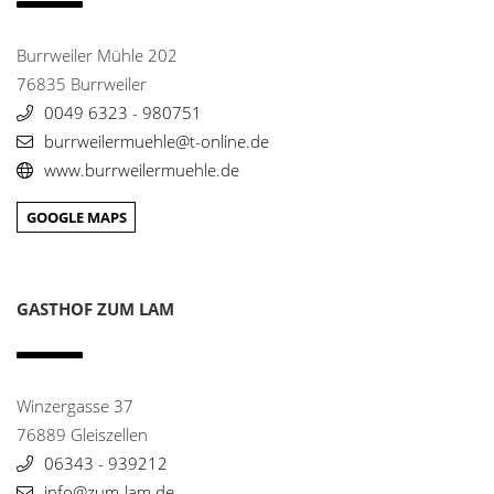
gutshof-bauer@online.de
www.gutshof-bauer.de/
Burrweiler Mühle 202
76835 Burrweiler
Gutshof Ziegelhütte
6
0049 6323 - 980751
Luitpoldstr. 79
burrweilermuehle@t-online.de
67480 Edenkoben
www.burrweilermuehle.de
0049 6323 - 94980
info@hgze.de
GOOGLE MAPS
www.gutshof-ziegelhuette.de/
Hotel Bareiss
7
Hermine-Barreis-Weg 1
GASTHOF ZUM LAM
72270 Baiersbronn-Mitteltal
0049 7442 - 47346
info@bareiss.com
www.bareiss.com/
Winzergasse 37
76889 Gleiszellen
Hotel Bayrischer Hof
8
06343 - 939212
Promenadenplatz 2-6
info@zum-lam.de