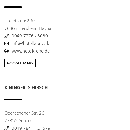
06813798279
info@pablo-kunst-wein.de
Hauptstr. 62-64
Hotel Rosenstock
26
76863 Herxheim-Hayna
Berger Weg 14
0049 7276 - 5080
87538 Fischen
info@hotelkrone.de
08326 364560
info@hotel-rosenstock.de
www.hotelkrone.de
GOOGLE MAPS
Tacheles Landrestaurant & Restaurant
27
Weedenplatz 1
67592 Flörsheim-Dalsheim
062438515
KININGER`S HIRSCH
info@tacheles-landrestaurant.de
Stadthotel Holger Jacobs
28
Friedrichstr. 39
Oberachener Str. 26
67655 Kaiserslautern
77855 Achern
0631 362630
0049 7841 - 21579