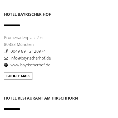
The Ritz Carlton Restaurant Aqua
17
HOTEL BAYRISCHER HOF
Parkstr. 1
38440 Wolfsburg
0049 5361 - 60700
info@restaurant-aqua.com
Promenadenplatz 2-6
www.restaurant-aqua.de/
80333 München
0049 89 - 2120974
Tor zum Vogelsberg
18
info@bayrischerhof.de
Lauterbacher Str. 6
36355 Grebenhain
www.bayrischerhof.de
0049 6644 - 357
info@gasthof-vogelsberg.de
GOOGLE MAPS
www.gasthof-vogelsberg.de/
Vier Jahreszeiten
19
HOTEL RESTAURANT AM HIRSCHHORN
Neuer Jungfernstieg 9-14
20354 Hamburg
0049 40 34 94 0