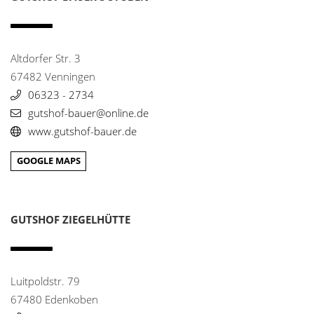
Hotel Restaurant Zum Lamm
11
Hauptstr. 7
76777 Neupotz
0049 7272 - 2809
Altdorfer Str. 3
lamm-neupotz@t-online.de
67482 Venningen
www.gasthof-lamm-neupotz.de/
06323 - 2734
gutshof-bauer@online.de
Hotel Restaurant Zur Krone
12
www.gutshof-bauer.de
Hauptstr. 62-64
76863 Herxheim-Hayna
GOOGLE MAPS
0049 7276 - 5080
info@hotelkrone.de
www.hotelkrone.de/
GUTSHOF ZIEGELHÜTTE
Kininger`s Hirsch
13
Oberachener Str. 26
77855 Achern
0049 7841 - 21579
Luitpoldstr. 79
info@kiningers-hirsch.de
67480 Edenkoben
www.kiningers-hirsch.de/