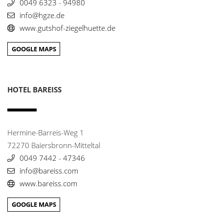
0049 6323 - 94980
info@hgze.de
Köhler's Forsthaus
14
www.gutshof-ziegelhuette.de
Hoheberger Weg 192
26605 Aurich
GOOGLE MAPS
0049 4941 - 17920
hotel@koehlers-forsthaus.de
www.koehlers-forsthaus.de/
HOTEL BAREISS
Landgasthof Paulus
15
Prälat-Faber-Str. 2-4
66620 Sitzerath /Saar
0049 687391011
Hermine-Barreis-Weg 1
72270 Baiersbronn-Mitteltal
Restaurant Zum Ochsen
0049 7442 - 47346
16
Marktplatz 15
info@bareiss.com
76846 Hauenstein
www.bareiss.com
0049 6392 - 571
landgasthof-zum-ochsen@t-online.de
GOOGLE MAPS
www.zum-ochsen-hauenstein.de/