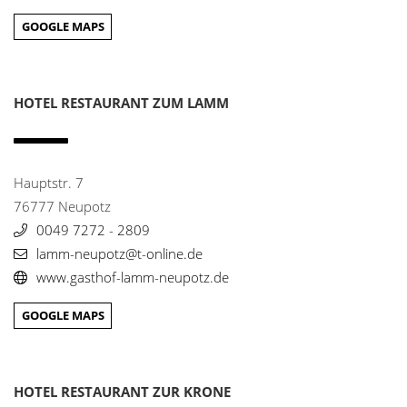
0761620550
GOOGLE MAPS
gasthaus.kreuzkappel@t-online.de
Waldhotel Felschbachhof
23
HOTEL RESTAURANT ZUM LAMM
Felschbachhof 1
66887 Ulmet
0687 9110
info@felschbachhof.de
Hauptstr. 7
www.felschbachhof.de
76777 Neupotz
0049 7272 - 2809
Mercure Hotel
24
Hafenstr. 8
lamm-neupotz@t-online.de
66111 Saarbrücken
www.gasthof-lamm-neupotz.de
0681 38900
all.accor.com
GOOGLE MAPS
Pablo Kunst & Wein
25
St.Johanner Markt 49
HOTEL RESTAURANT ZUR KRONE
66111 Saarbrücken