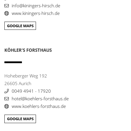
info@stadthotel-kl.de
info@kiningers-hirsch.de
www.kiningers-hirsch.de
Naturpark Hotel & Landgasthof Stromberg
29
Güglinger Str. 5
GOOGLE MAPS
74343 Sachsenheim-Ochsenbach
07046 599
info@naturpark-stromberg.de
www.naturparkhotel-stromberg.de
KÖHLER'S FORSTHAUS
Weingut Jean Rapp
30
Obere Hauptstr. 4
Hoheberger Weg 192
76889 Kappellen-Drusweiler
26605 Aurich
06343939777
www.jean-rapp.de
0049 4941 - 17920
hotel@koehlers-forsthaus.de
Gasthaus Kreuz
www.koehlers-forsthaus.de
31
Propsteistraße 9
79777 Ühlingen-Birkendorf
GOOGLE MAPS
07743 – 308
info@kreuz-riedern.de