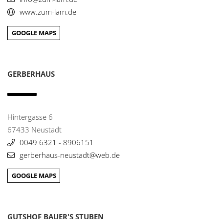
80333 München
www.zum-lam.de
0049 89 - 2120974
info@bayrischerhof.de
GOOGLE MAPS
www.bayrischerhof.de/
Hotel Restaurant Am Hirschhorn
9
GERBERHAUS
Am Hirschhorn 12-14
76848 Wilgartswiesen
06392 - 581
info@hotel-hirschhorn.de
Hintergasse 6
www.landhausamhirschhorn.de
67433 Neustadt
0049 6321 - 8906151
Hotel Restaurant Borst
10
Luitpoldstr. 4
gerberhaus-neustadt@web.de
66506 Maßweiler
06334 - 1431
GOOGLE MAPS
harryborst@restaurant-borst.de
www.restaurant-borst.de/
GUTSHOF BAUER'S STUBEN