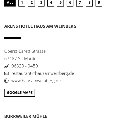
burrweilermuehle@t-online.de
ALL
1
2
3
4
5
6
7
8
9
www.burrweilermuehle.de/
Gasthof Zum Lam
3
ARENS HOTEL HAUS AM WEINBERG
Winzergasse 37
76889 Gleiszellen
06343 - 939212
info@zum-lam.de
Oberst-Barett-Strasse 1
www.zum-lam.de/
67487 St. Martin
06323 - 9450
Gerberhaus
4
restaurant@hausamweinberg.de
Hintergasse 6
67433 Neustadt
www.hausamweinberg.de
0049 6321 - 8906151
gerberhaus-neustadt@web.de
GOOGLE MAPS
Gutshof Bauer's Stuben
5
Altdorfer Str. 3
BURRWEILER MÜHLE
67482 Venningen
06323 - 2734