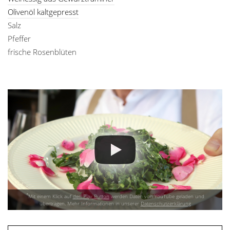
Olivenöl kaltgepresst
Salz
Pfeffer
frische Rosenblüten
*
Mit einem Klick auf
den Play Button
werden Daten von YouTube geladen und
übertragen. Mehr Informationen in unserer
Datenschutzerklärung