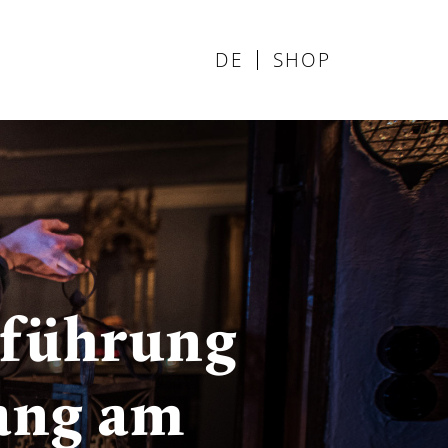
DE
SHOP
rführung
ang am