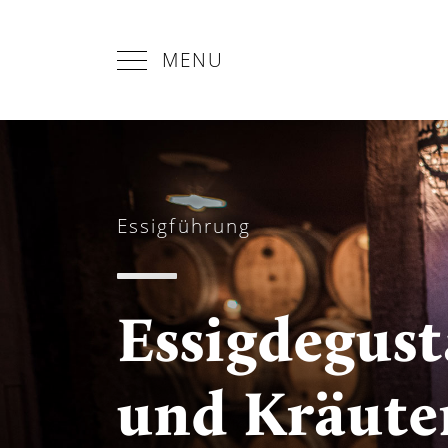
MENU
Essigführung
Essigdegust
und Kräut