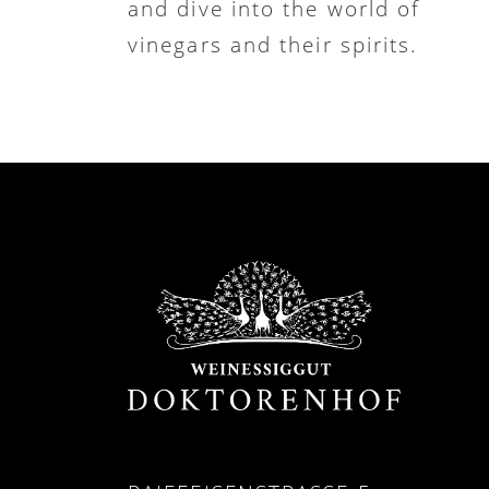
and dive into the world of
vinegars and their spirits.